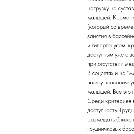
нагрузку на суста
малышей. Кроме то
(который со време
занятия в бассейн
и гипертонусом, к
доступным уже с в
при отсутствии ме
В соцсетях и на "
пользу плавания: 
малышей. Все это 
Среди критериев 
доступность. Груд
размещать ближе 
грудничковых бас