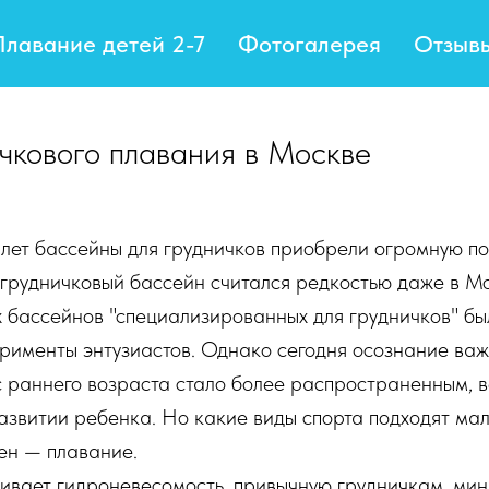
Плавание детей 2-7
Фотогалерея
Отзыв
чкового плавания в Москве
лет бассейны для грудничков приобрели огромную по
 грудничковый бассейн считался редкостью даже в М
 бассейнов "специализированных для грудничков" бы
ерименты энтузиастов. Однако сегодня осознание ва
с раннего возраста стало более распространенным, в
азвитии ребенка. Но какие виды спорта подходят ма
ен — плавание.
ивает гидроневесомость, привычную грудничкам, ми