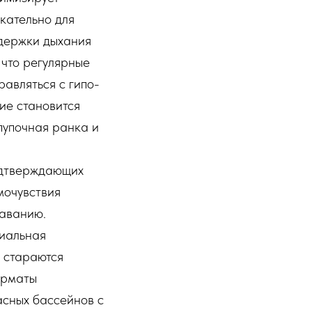
екательно для
адержки дыхания
 что регулярные
равляться с гипо-
ие становится
пупочная ранка и
подтверждающих
мочувствия
лаванию.
риальная
ы стараются
орматы
асных бассейнов с