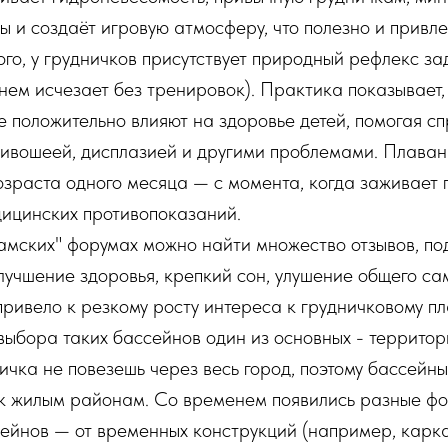
вы и создаёт игровую атмосферу, что полезно и привл
го, у грудничков присутствует природный рефлекс з
нем исчезает без тренировок). Практика показывает,
е положительно влияют на здоровье детей, помогая сп
ривошеей, дисплазией и другими проблемами. Плаван
озраста одного месяца — с момента, когда заживает 
дицинских противопоказаний.
мамских" форумах можно найти множество отзывов, 
улучшение здоровья, крепкий сон, улушение общего са
привело к резкому росту интереса к грудничковому п
выбора таких бассейнов один из основных - террито
ничка не повезешь через весь город, поэтому бассейн
к жилым районам. Со временем появились разные ф
сейнов — от временных конструкций (например, карк