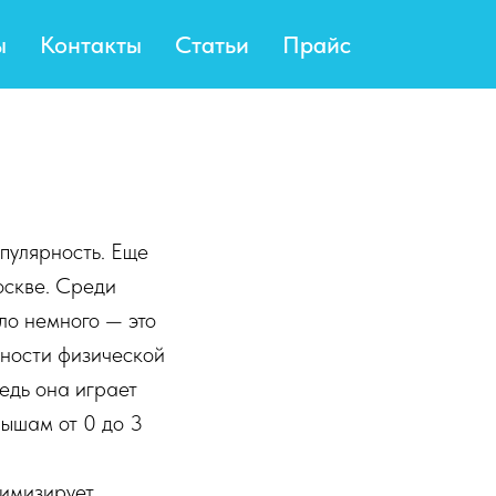
ы
Контакты
Статьи
Прайс
пулярность. Еще
оскве. Среди
ло немного — это
жности физической
едь она играет
лышам от 0 до 3
нимизирует