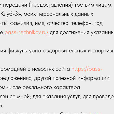
ем передачи (предоставления) третьим лицам,
луб-3», моих персональных данных
ы, фамилия, имя, отчество, телефон, год
те
bass-rechnikov.ru/
для достижения указанн
ия физкультурно-оздоровительных и спортив
формацией о новостях сайта
https://bass-
цпредложениях, другой полезной информации
ом числе рекламного характера.
язи со мной; для оказания услуг; для провед
й.