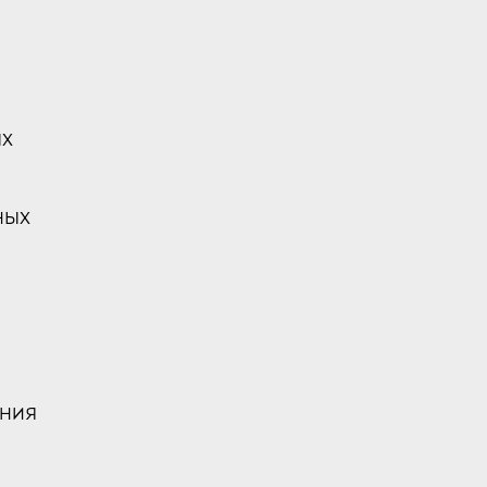
ых
ных
ения