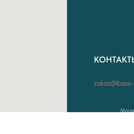
КОНТАКТ
zakaz@bass-r
Москв
Район застройки