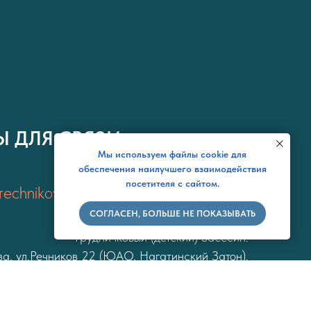
Ы ДЛЯ СВЯЗИ
Мы используем файлы cookie для
обеспечения наилучшего взаимодействия
посетителя с сайтом.
echnikov.ru
СОГЛАСЕН, БОЛЬШЕ НЕ ПОКАЗЫВАТЬ
Грудничковый (детский) бассейн.
а, ул.Речников 22 (ЮАО, Нагатинский Затон).
Недалеко от школы №1527.
 компаний "Ривер Парк Коломенское" и "Фонд